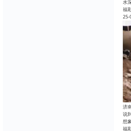
水
福
25-
济
说
想
福