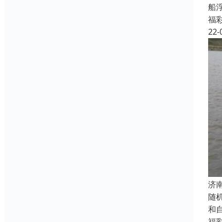
船
福
22-
济
随
和
福