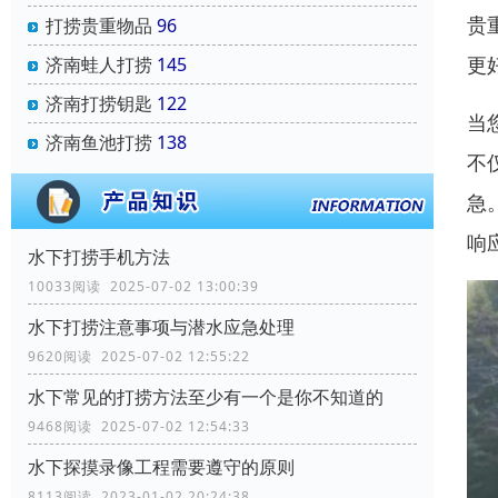
贵
打捞贵重物品
96
更
济南蛙人打捞
145
济南打捞钥匙
122
当
济南鱼池打捞
138
不
急
响
水下打捞手机方法
10033阅读 2025-07-02 13:00:39
水下打捞注意事项与潜水应急处理
9620阅读 2025-07-02 12:55:22
水下常见的打捞方法至少有一个是你不知道的
9468阅读 2025-07-02 12:54:33
水下探摸录像工程需要遵守的原则
8113阅读 2023-01-02 20:24:38