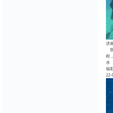
济
我
程
水
福
22-