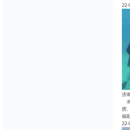
22-
济
水
捞
福
22-