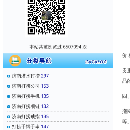
本站共被浏览过 6507094 次
价
贵
济南潜水打捞
297
品
济南打捞公司
153
四
济南打捞手机
135
济南打捞项链
132
拖
济南打捞戒指
135
等
打捞手镯手串
147