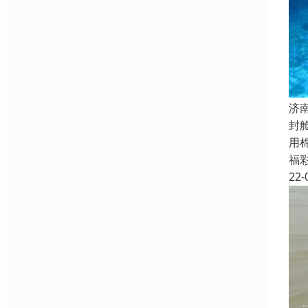
济
封
用
福
22-