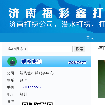
首页
有
站内搜索：
公司：
福彩鑫打捞服务中心
联系：
经理
手机：
13021722225
地址：
福州
微信：