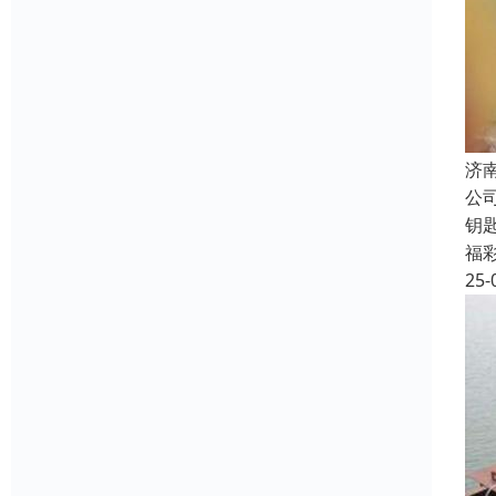
济
公
钥
福
25-