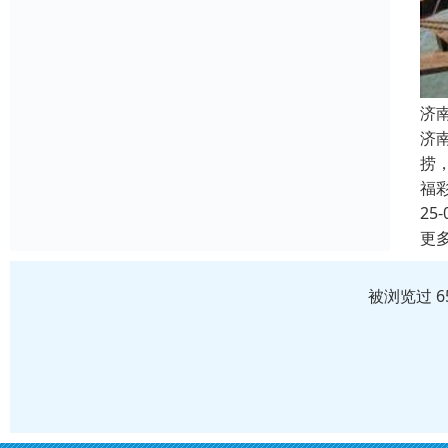
济
济
捞
福
25-
更
被浏览过 6