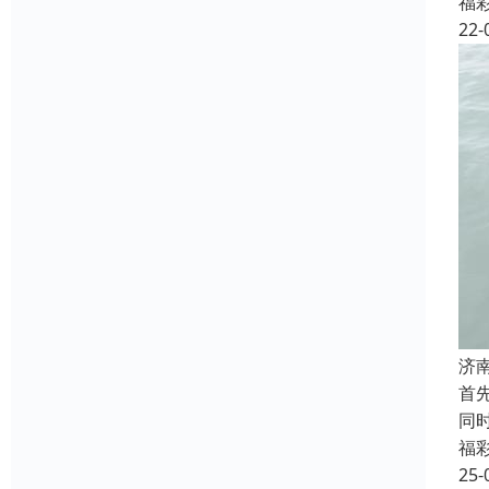
福
22-
济
首
同
福
25-