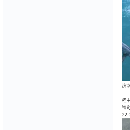
济
必
程
福
22-