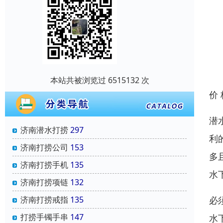
本站共被浏览过 6515132 次
价
潜
济南潜水打捞
297
利
济南打捞公司
153
多
济南打捞手机
135
水
济南打捞项链
132
必
济南打捞戒指
135
打捞手镯手串
147
水