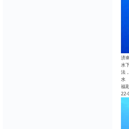
济
水
法
水
福
22-