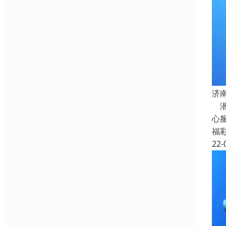
济
潜
心
福
22-