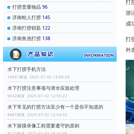
打
打捞贵重物品
96
游
济南蛙人打捞
145
成
济南打捞钥匙
122
济南鱼池打捞
138
打
外
水下打捞手机方法
10051阅读 2025-07-02 13:00:39
水下打捞注意事项与潜水应急处理
9632阅读 2025-07-02 12:55:22
水下常见的打捞方法至少有一个是你不知道的
9481阅读 2025-07-02 12:54:33
水下探摸录像工程需要遵守的原则
8122阅读 2023-01-02 20:24:38