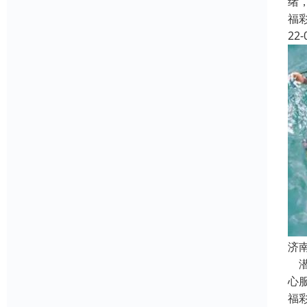
绪
福
22-
济
潜
心
福