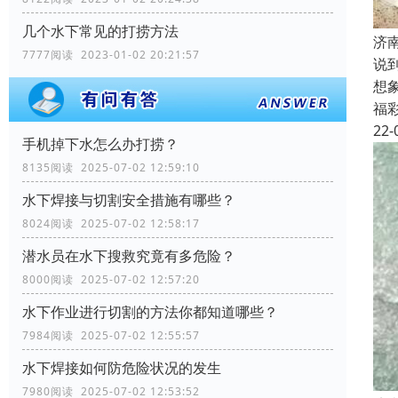
几个水下常见的打捞方法
济
7777阅读 2023-01-02 20:21:57
说
想
福
22-
手机掉下水怎么办打捞？
8135阅读 2025-07-02 12:59:10
水下焊接与切割安全措施有哪些？
8024阅读 2025-07-02 12:58:17
潜水员在水下搜救究竟有多危险？
8000阅读 2025-07-02 12:57:20
水下作业进行切割的方法你都知道哪些？
7984阅读 2025-07-02 12:55:57
水下焊接如何防危险状况的发生
7980阅读 2025-07-02 12:53:52