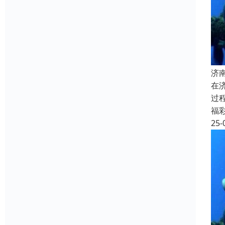
济
在
过
福
25-