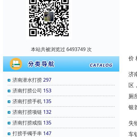
本站共被浏览过 6493749 次
价
济
济南潜水打捞
297
区
济南打捞公司
153
厕
济南打捞手机
135
银
济南打捞项链
132
失
济南打捞戒指
135
打捞手镯手串
147
车