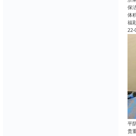
保
体
福
22-
平
贵