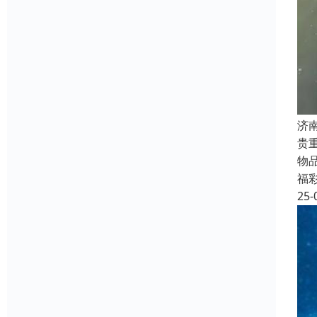
济
贵
物
福
25-