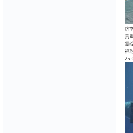
济
贵
需
福
25-