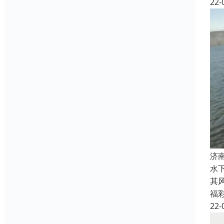
22-
济
水
其
福
22-