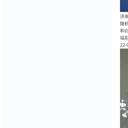
济
随
和
福
22-