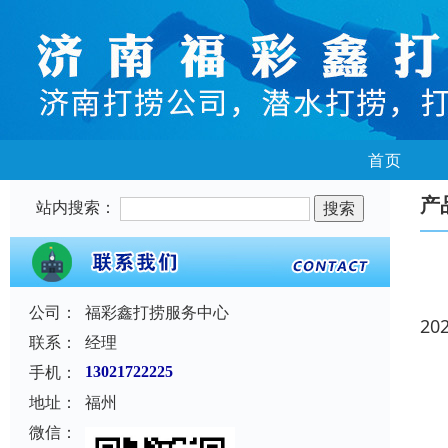
首页
产
站内搜索：
公司：
福彩鑫打捞服务中心
20
联系：
经理
手机：
13021722225
地址：
福州
微信：