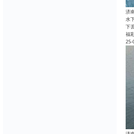
济
水
下
福
25-
济