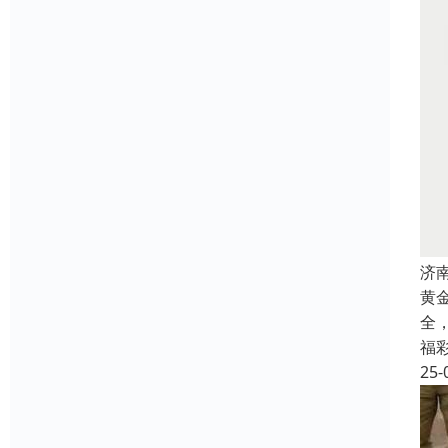
济
黄
全
福
25-