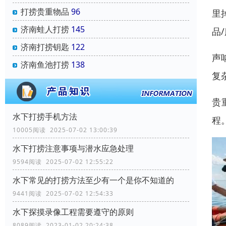
打捞贵重物品
96
里
济南蛙人打捞
145
品
济南打捞钥匙
122
声
济南鱼池打捞
138
复
‌
水下打捞手机方法
程
10005阅读 2025-07-02 13:00:39
水下打捞注意事项与潜水应急处理
9594阅读 2025-07-02 12:55:22
水下常见的打捞方法至少有一个是你不知道的
9441阅读 2025-07-02 12:54:33
水下探摸录像工程需要遵守的原则
8089阅读 2023-01-02 20:24:38