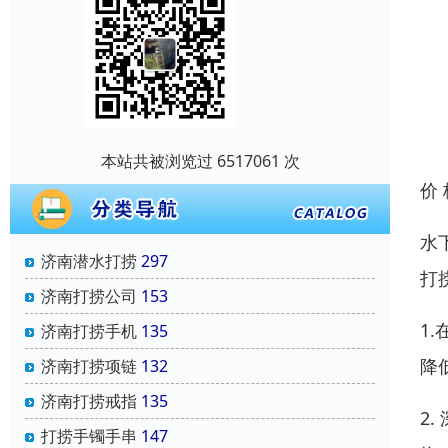
本站共被浏览过 6517061 次
价
水
济南潜水打捞
297
打
济南打捞公司
153
1
济南打捞手机
135
降
济南打捞项链
132
济南打捞戒指
135
2
打捞手镯手串
147