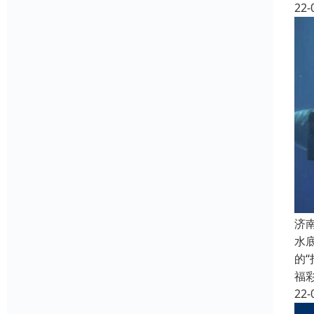
22-
济
水
的
福
22-