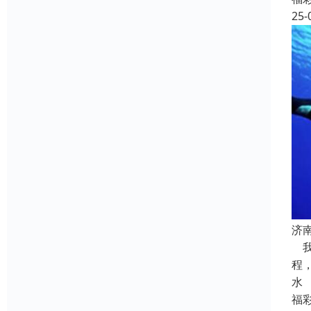
25-
济
我
程
水
福