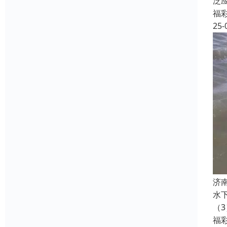
泛
福
25-
济
水
（
福