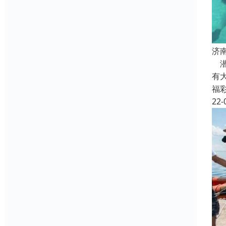
济
潜
有
福
22-