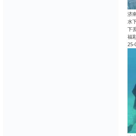
济
水
下
福
25-