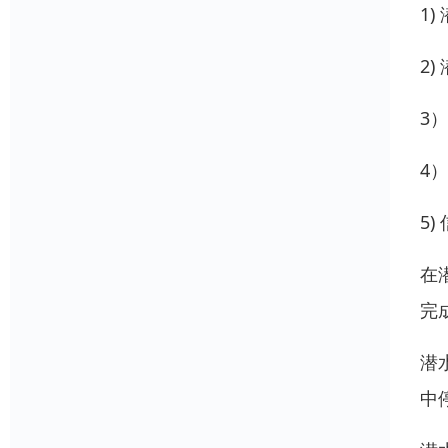
1
2
3
4
5
在
完
潜
中