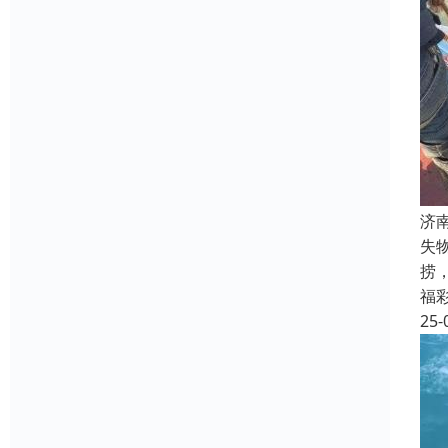
济
失
捞
福
25-