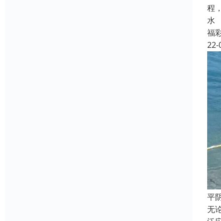
程
水
福
22-
平
无